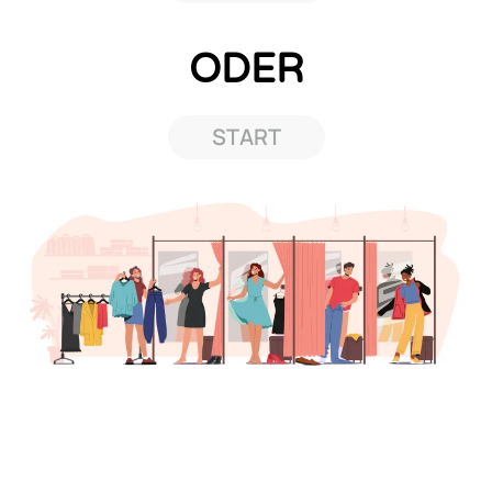
ODER
START